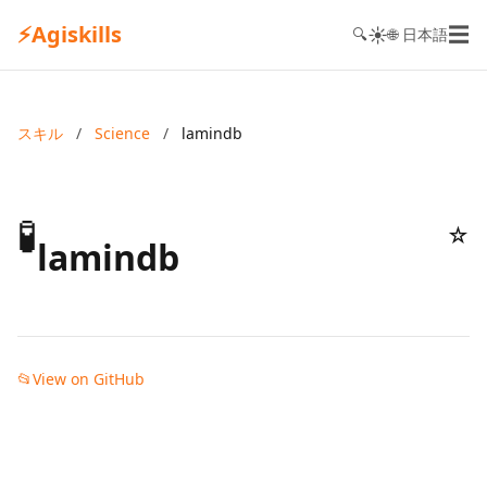
⚡
Agiskills
☰
☀️
🔍
🌐 日本語
スキル
/
Science
/
lamindb
🧪
☆
lamindb
📂
View on GitHub