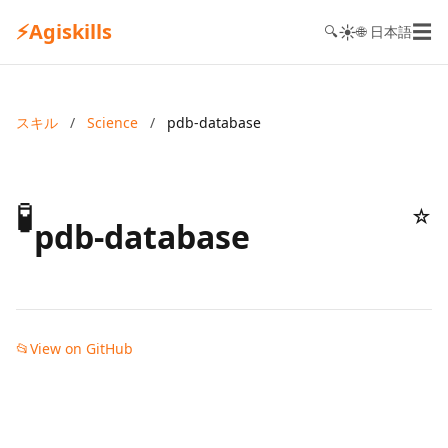
⚡
Agiskills
☰
☀️
🔍
🌐 日本語
スキル
/
Science
/
pdb-database
🧪
☆
pdb-database
📂
View on GitHub