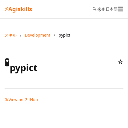
⚡
Agiskills
☰
☀️
🔍
🌐 日本語
スキル
/
Development
/
pypict
🧪
☆
pypict
📂
View on GitHub