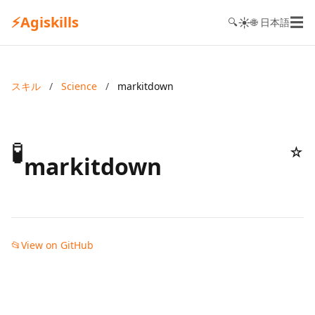
⚡
Agiskills
☰
☀️
🔍
🌐 日本語
スキル
/
Science
/
markitdown
🧪
☆
markitdown
📂
View on GitHub