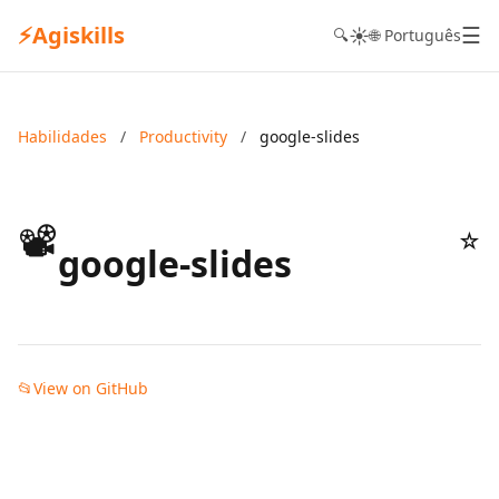
⚡
Agiskills
☰
☀️
🔍
🌐 Português
Habilidades
/
Productivity
/
google-slides
📽️
☆
google-slides
📂
View on GitHub