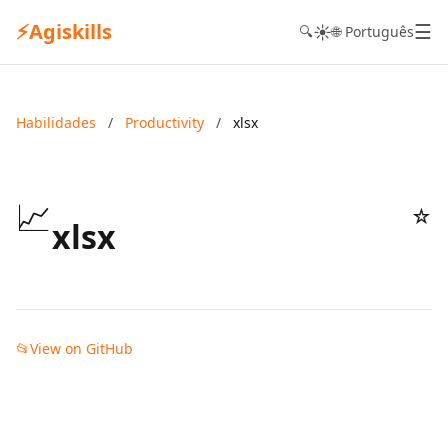
⚡
Agiskills
☰
☀️
🔍
🌐 Português
Habilidades
/
Productivity
/
xlsx
📈
☆
xlsx
📂
View on GitHub