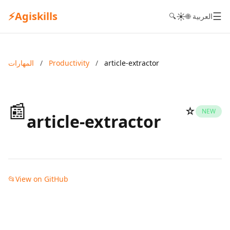
⚡
Agiskills
☰
☀️
🌐 العربية
🔍
article-extractor
/
Productivity
/
المهارات
📰
☆
NEW
article-extractor
📂
View on GitHub