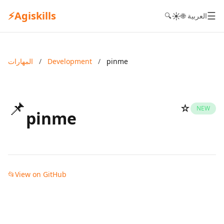
⚡
Agiskills
☰
☀️
🌐 العربية
🔍
pinme
/
Development
/
المهارات
📌
☆
NEW
pinme
📂
View on GitHub