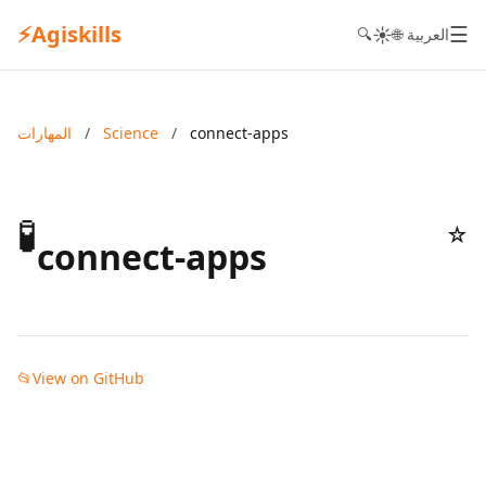
⚡
Agiskills
☰
☀️
🌐 العربية
🔍
connect-apps
/
Science
/
المهارات
🧪
☆
connect-apps
📂
View on GitHub