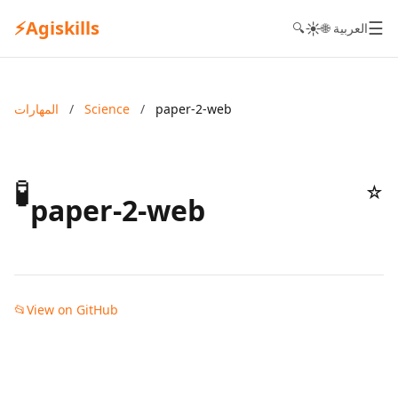
⚡
Agiskills
☰
☀️
🌐 العربية
🔍
paper-2-web
/
Science
/
المهارات
🧪
☆
paper-2-web
📂
View on GitHub