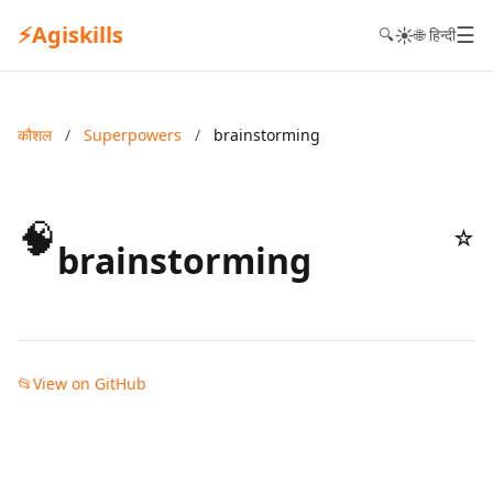
⚡
Agiskills
☰
☀️
🔍
🌐 हिन्दी
कौशल
/
Superpowers
/
brainstorming
🧠
☆
brainstorming
📂
View on GitHub