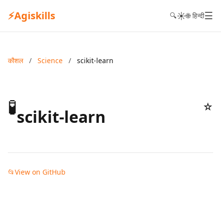
⚡
Agiskills
☰
☀️
🔍
🌐 हिन्दी
कौशल
/
Science
/
scikit-learn
🧪
☆
scikit-learn
📂
View on GitHub