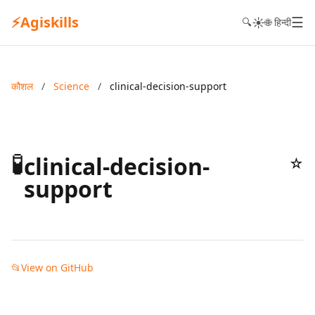
⚡
Agiskills
☰
☀️
🔍
🌐 हिन्दी
कौशल
/
Science
/
clinical-decision-support
🧪
clinical-decision-
☆
support
📂
View on GitHub