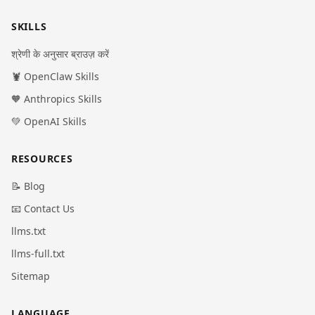
SKILLS
श्रेणी के अनुसार ब्राउज़ करें
🦞 OpenClaw Skills
🧡 Anthropics Skills
💚 OpenAI Skills
RESOURCES
📝 Blog
📧 Contact Us
llms.txt
llms-full.txt
Sitemap
LANGUAGE