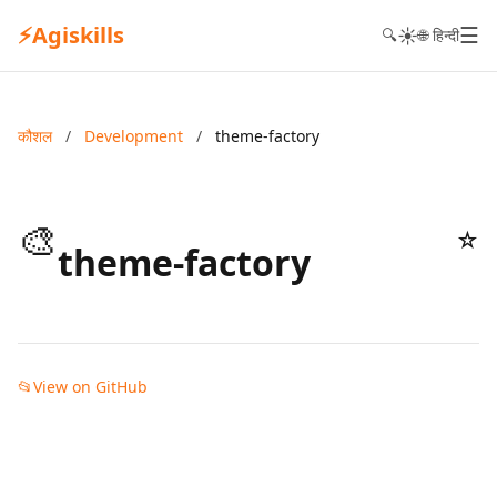
⚡
Agiskills
☰
☀️
🔍
🌐 हिन्दी
कौशल
/
Development
/
theme-factory
🎨
☆
theme-factory
📂
View on GitHub