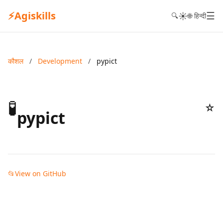
⚡
Agiskills
☰
☀️
🔍
🌐 हिन्दी
कौशल
/
Development
/
pypict
🧪
☆
pypict
📂
View on GitHub