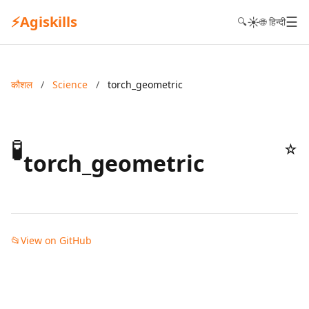
⚡
Agiskills
☰
☀️
🔍
🌐 हिन्दी
कौशल
/
Science
/
torch_geometric
🧪
☆
torch_geometric
📂
View on GitHub