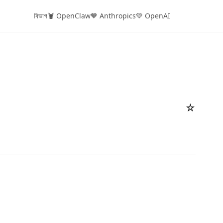
বিভাগ
🦞 OpenClaw
🧡 Anthropics
💚 OpenAI
☆