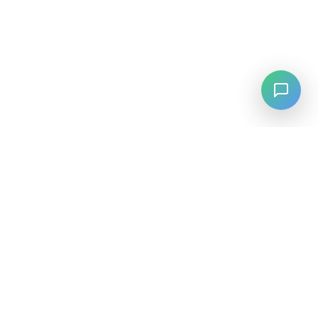
LANGUAGE
English
中文