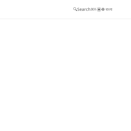
☀️
🔍
Search
🌐 বাংলা
⌘K