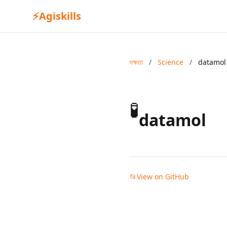
⚡
Agiskills
দক্ষতা
/
Science
/
datamol
🧪
datamol
📂
View on GitHub