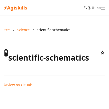
⚡
Agiskills
☰
☀️
🔍
🌐 বাংলা
দক্ষতা
/
Science
/
scientific-schematics
🧪
☆
scientific-schematics
📂
View on GitHub