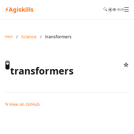
⚡
Agiskills
☰
☀️
🔍
🌐 বাংলা
দক্ষতা
/
Science
/
transformers
🧪
☆
transformers
📂
View on GitHub