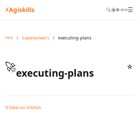
⚡
Agiskills
☰
☀️
🔍
🌐 বাংলা
দক্ষতা
/
Superpowers
/
executing-plans
🚀
☆
executing-plans
📂
View on GitHub