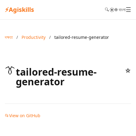
⚡
Agiskills
☰
☀️
🔍
🌐 বাংলা
দক্ষতা
/
Productivity
/
tailored-resume-generator
👔
tailored-resume-
☆
generator
📂
View on GitHub