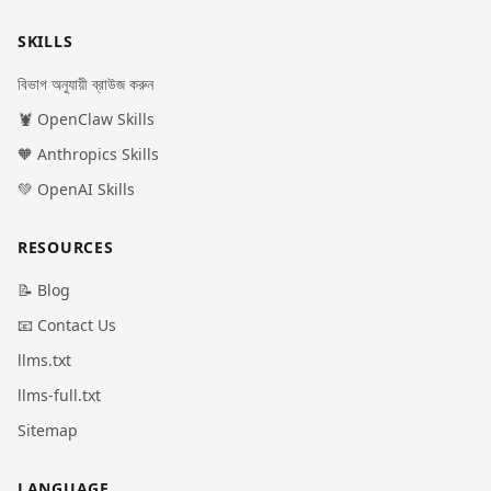
SKILLS
বিভাগ অনুযায়ী ব্রাউজ করুন
🦞 OpenClaw Skills
🧡 Anthropics Skills
💚 OpenAI Skills
RESOURCES
📝 Blog
📧 Contact Us
llms.txt
llms-full.txt
Sitemap
LANGUAGE