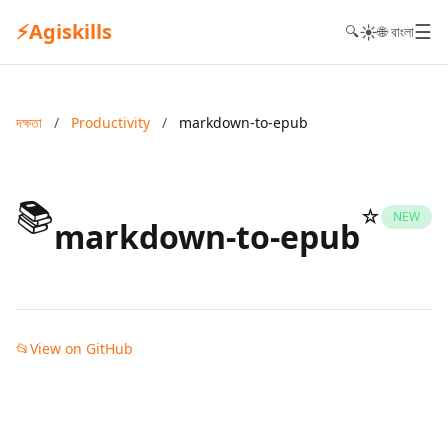
⚡
Agiskills
☰
☀️
🔍
🌐 বাংলা
দক্ষতা
/
Productivity
/
markdown-to-epub
📚
☆
NEW
markdown-to-epub
📂
View on GitHub