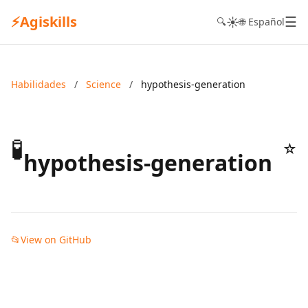
⚡
Agiskills
☰
☀️
🔍
🌐 Español
Habilidades
/
Science
/
hypothesis-generation
🧪
☆
hypothesis-generation
📂
View on GitHub