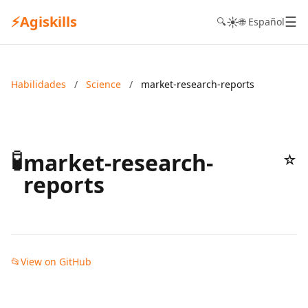
⚡
Agiskills
☰
☀️
🔍
🌐 Español
Habilidades
/
Science
/
market-research-reports
🧪
market-research-
☆
reports
📂
View on GitHub