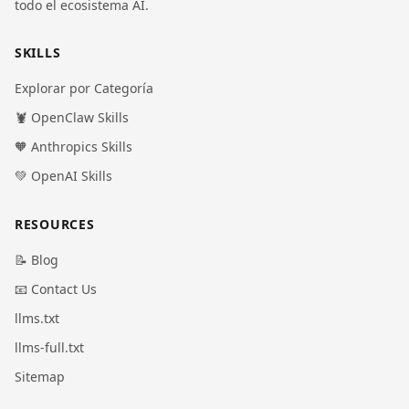
todo el ecosistema AI.
SKILLS
Explorar por Categoría
🦞 OpenClaw Skills
🧡 Anthropics Skills
💚 OpenAI Skills
RESOURCES
📝 Blog
📧 Contact Us
llms.txt
llms-full.txt
Sitemap