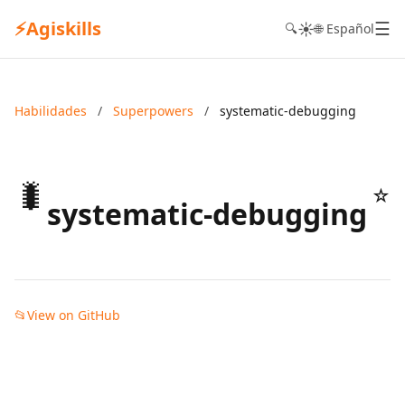
⚡
Agiskills
☰
☀️
🔍
🌐 Español
Habilidades
/
Superpowers
/
systematic-debugging
🐛
☆
systematic-debugging
📂
View on GitHub