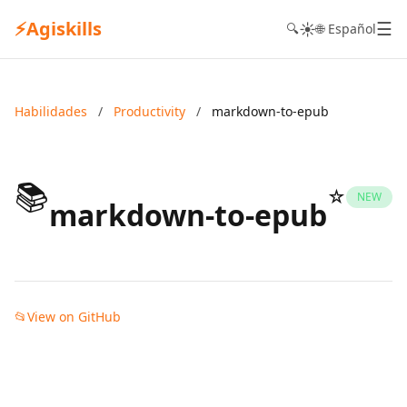
⚡
Agiskills
☰
☀️
🔍
🌐 Español
Habilidades
/
Productivity
/
markdown-to-epub
📚
☆
NEW
markdown-to-epub
📂
View on GitHub