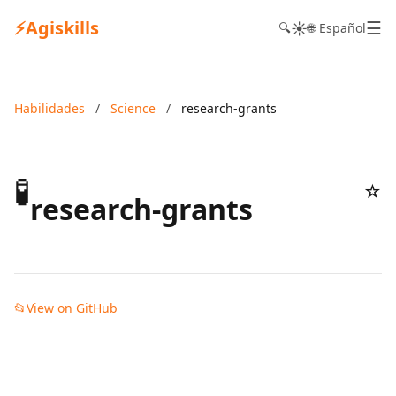
⚡
Agiskills
☰
☀️
🔍
🌐 Español
Habilidades
/
Science
/
research-grants
🧪
☆
research-grants
📂
View on GitHub