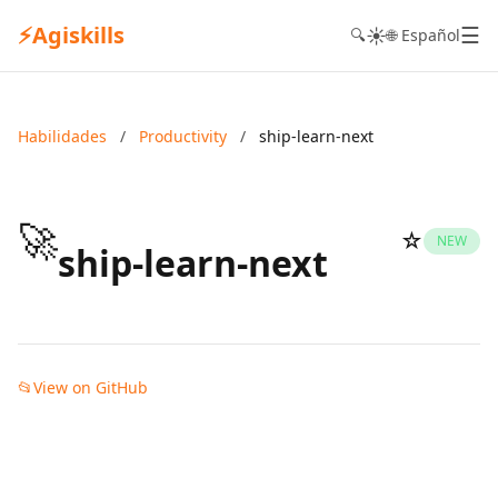
⚡
Agiskills
☰
☀️
🔍
🌐 Español
Habilidades
/
Productivity
/
ship-learn-next
🚀
☆
NEW
ship-learn-next
📂
View on GitHub