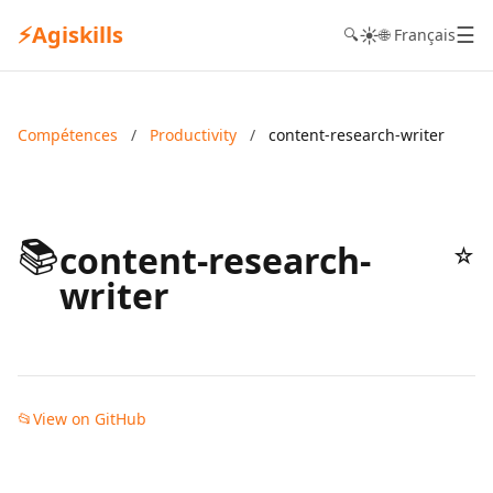
⚡
Agiskills
☰
☀️
🔍
🌐 Français
Compétences
/
Productivity
/
content-research-writer
📚
content-research-
☆
writer
📂
View on GitHub