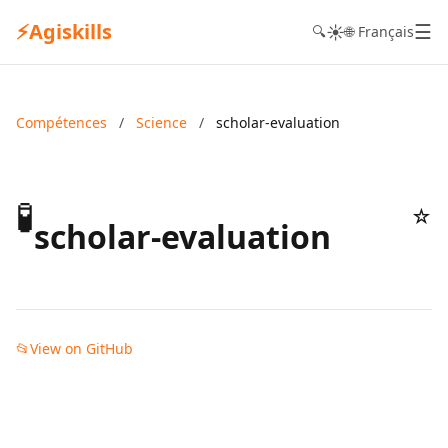
⚡
Agiskills
☰
☀️
🔍
🌐 Français
Compétences
/
Science
/
scholar-evaluation
🧪
☆
scholar-evaluation
📂
View on GitHub