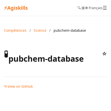
⚡
Agiskills
☰
☀️
🔍
🌐 Français
Compétences
/
Science
/
pubchem-database
🧪
☆
pubchem-database
📂
View on GitHub