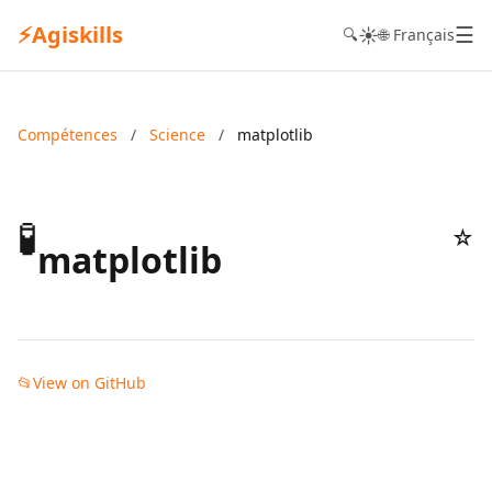
⚡
Agiskills
☰
☀️
🔍
🌐 Français
Compétences
/
Science
/
matplotlib
🧪
☆
matplotlib
📂
View on GitHub