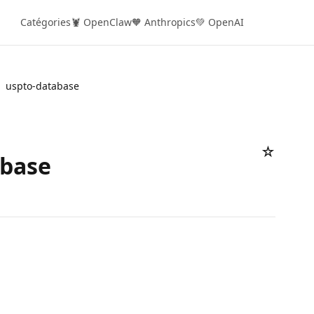
Catégories
🦞 OpenClaw
🧡 Anthropics
💚 OpenAI
uspto-database
☆
abase