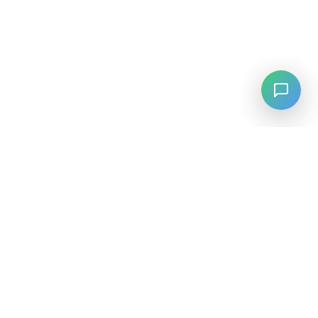
LANGUAGE
English
中文