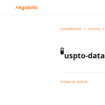
⚡
Agiskills
Compétences
/
Science
/
🧪
uspto-dat
📂
View on GitHub