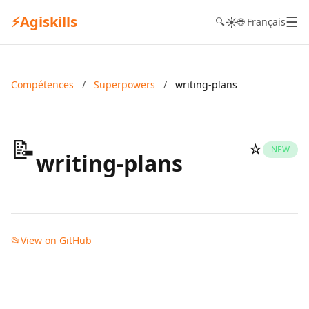
⚡
Agiskills
☰
☀️
🔍
🌐 Français
Compétences
/
Superpowers
/
writing-plans
📝
☆
NEW
writing-plans
📂
View on GitHub