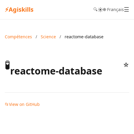
⚡
Agiskills
☰
☀️
🔍
🌐 Français
Compétences
/
Science
/
reactome-database
🧪
☆
reactome-database
📂
View on GitHub