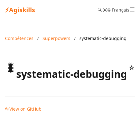
⚡
Agiskills
☰
☀️
🔍
🌐 Français
Compétences
/
Superpowers
/
systematic-debugging
🐛
☆
systematic-debugging
📂
View on GitHub