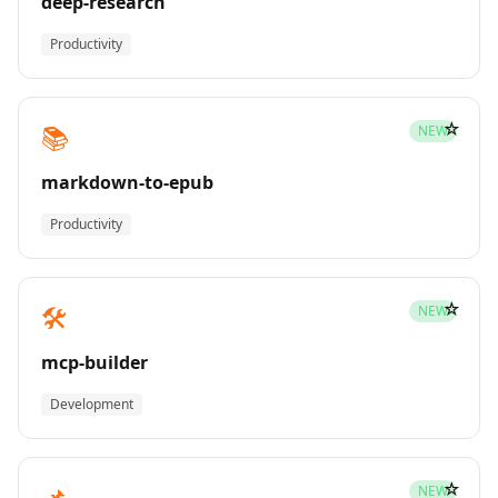
deep-research
Productivity
☆
📚
NEW
markdown-to-epub
Productivity
☆
🛠️
NEW
mcp-builder
Development
☆
📌
NEW