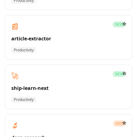
Productivity
☆
📰
NEW
article-extractor
Productivity
☆
🚀
NEW
ship-learn-next
Productivity
☆
🔬
HOT