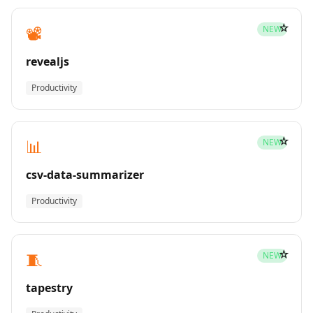
☆
📽️
NEW
revealjs
Productivity
☆
📊
NEW
csv-data-summarizer
Productivity
☆
🧵
NEW
tapestry