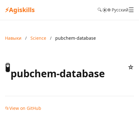
⚡
Agiskills
☰
☀️
🔍
🌐 Русский
Навыки
/
Science
/
pubchem-database
🧪
☆
pubchem-database
📂
View on GitHub