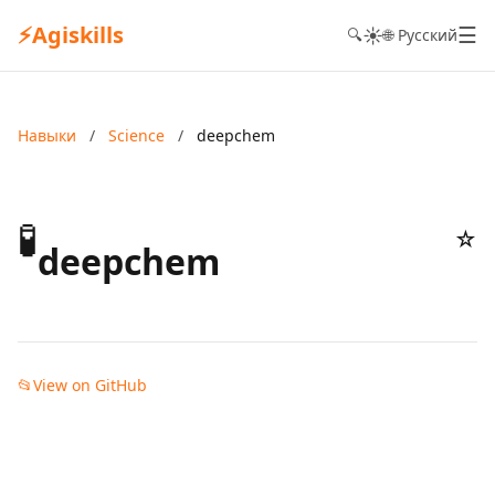
⚡
Agiskills
☰
☀️
🔍
🌐 Русский
Навыки
/
Science
/
deepchem
🧪
☆
deepchem
📂
View on GitHub