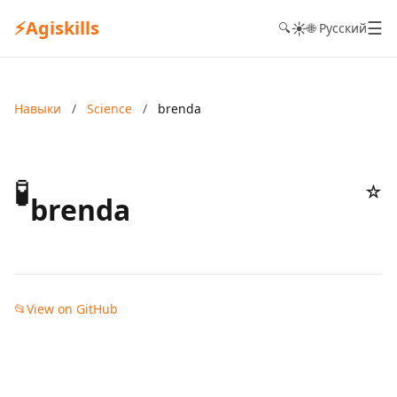
⚡
Agiskills
☰
☀️
🔍
🌐 Русский
Навыки
/
Science
/
brenda
🧪
☆
brenda
📂
View on GitHub