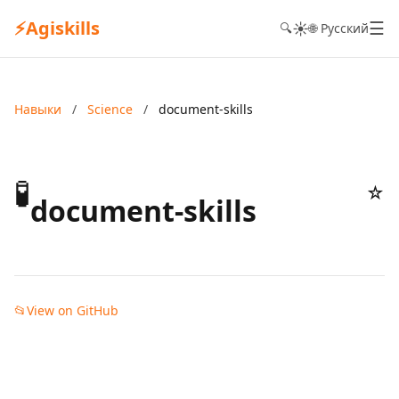
⚡
Agiskills
☰
☀️
🔍
🌐 Русский
Навыки
/
Science
/
document-skills
🧪
☆
document-skills
📂
View on GitHub