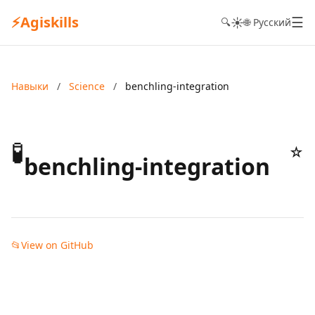
⚡
Agiskills
☰
☀️
🔍
🌐 Русский
Навыки
/
Science
/
benchling-integration
🧪
☆
benchling-integration
📂
View on GitHub