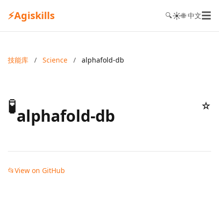
⚡
Agiskills
☰
☀️
🔍
🌐 中文
技能库
/
Science
/
alphafold-db
🧪
☆
alphafold-db
📂
View on GitHub