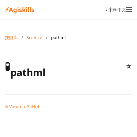
⚡
Agiskills
☰
☀️
🔍
🌐 中文
技能库
/
Science
/
pathml
🧪
☆
pathml
📂
View on GitHub