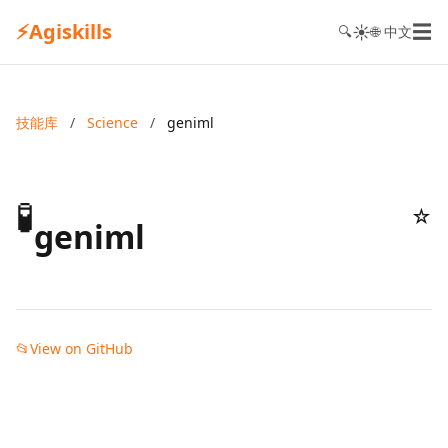
⚡
Agiskills
☰
☀️
🔍
🌐 中文
技能库
/
Science
/
geniml
🧪
☆
geniml
📂
View on GitHub