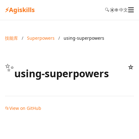
⚡
Agiskills
☰
☀️
🔍
🌐 中文
技能库
/
Superpowers
/
using-superpowers
✨
☆
using-superpowers
📂
View on GitHub