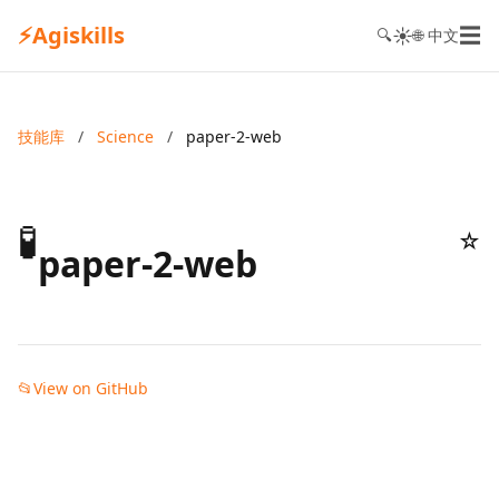
⚡
Agiskills
☰
☀️
🔍
🌐 中文
技能库
/
Science
/
paper-2-web
🧪
☆
paper-2-web
📂
View on GitHub