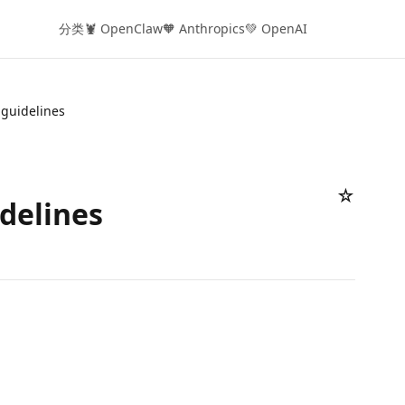
分类
🦞 OpenClaw
🧡 Anthropics
💚 OpenAI
guidelines
☆
delines