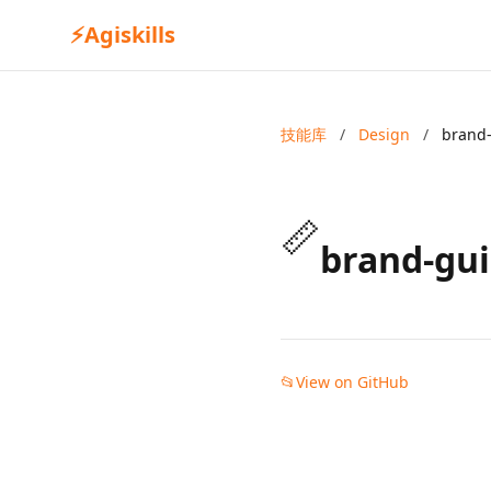
⚡
Agiskills
技能库
/
Design
/
brand-
📏
brand-gui
📂
View on GitHub