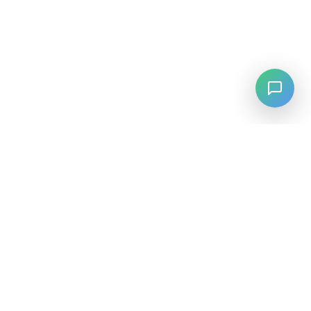
LANGUAGE
English
中文