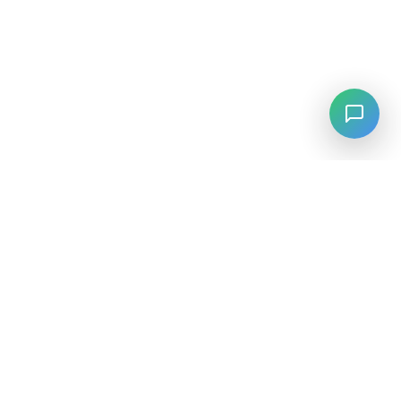
LANGUAGE
English
中文