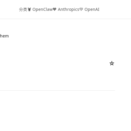
分类
🦞 OpenClaw
🧡 Anthropics
💚 OpenAI
chem
☆