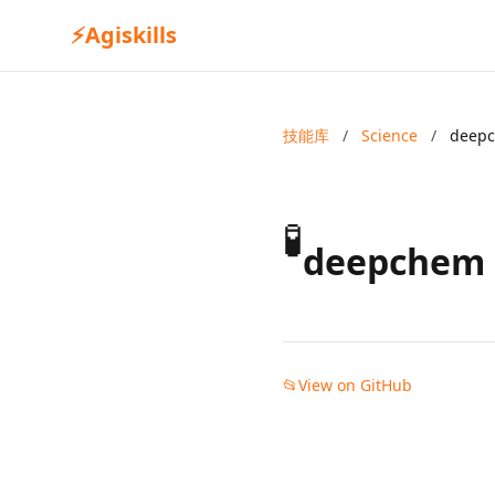
⚡
Agiskills
技能库
/
Science
/
deep
🧪
deepchem
📂
View on GitHub