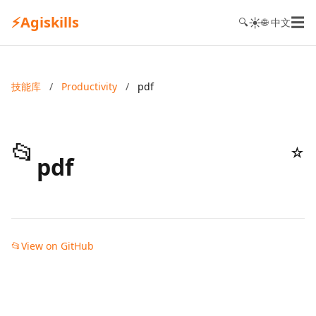
⚡
Agiskills
☰
☀️
🔍
🌐 中文
技能库
/
Productivity
/
pdf
📂
☆
pdf
📂
View on GitHub